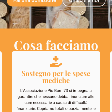
Fai una donazione
Unisciti a noi
Cosa facciamo
Sostegno per le spese
mediche
L'Associazione Pio Borri 73 si impegna a
garantire che nessuno debba rinunciare alle
cure necessarie a causa di difficoltà
finanziarie. Copriamo totali o parzialmente le