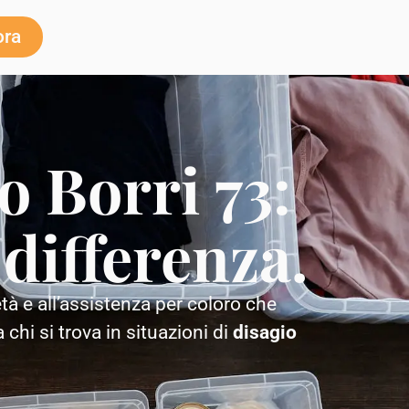
ora
o Borri 73:
a differenza.
età e all’assistenza per coloro che
 chi si trova in situazioni di
disagio