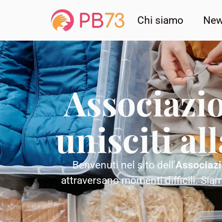
Chi siamo
Ne
Associazio
unisciti all
Benvenuti nel sito dell’
Associazi
attraversano momenti difficili. Siam