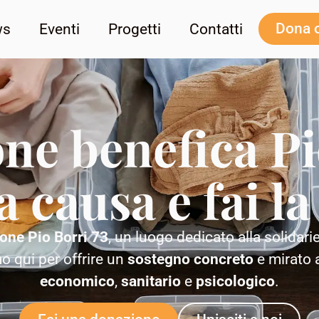
Dona 
ws
Eventi
Progetti
Contatti
ne benefica Pi
a causa e fai l
one Pio Borri 73
, un luogo dedicato alla solidari
o qui per offrire un
sostegno concreto
e mirato a
economico
,
sanitario
e
psicologico
.