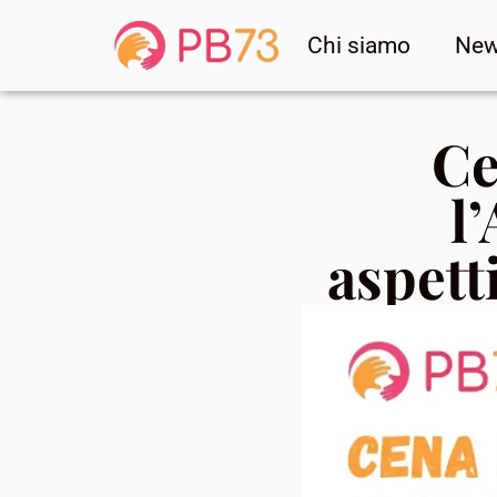
Chi siamo
Ne
Ce
l
aspett