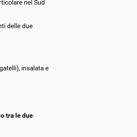
rticolare nel Sud
nti delle due
telli), insalata e
o tra le due