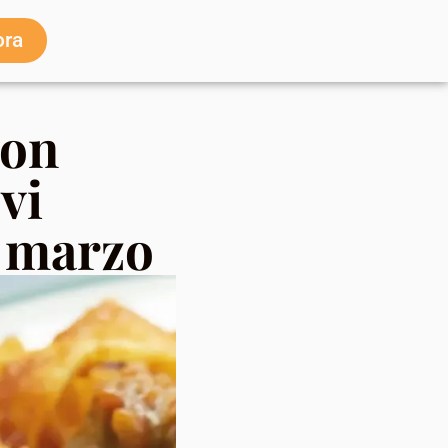
ora
con
vi
9 marzo