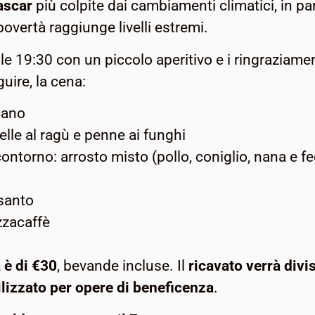
ascar
più colpite dai cambiamenti climatici, in pa
povertà raggiunge livelli estremi.
alle 19:30 con un piccolo aperitivo e i ringraziame
uire, la cena:
cano
elle al ragù e penne ai funghi
torno: arrosto misto (pollo, coniglio, nana e fega
santo
zacaffè
 è di €30
, bevande incluse. Il
ricavato verrà divis
ilizzato per opere di beneficenza
.