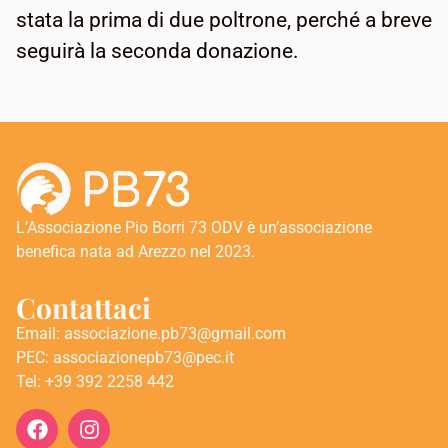
stata la prima di due poltrone, perché a breve
seguirà la seconda donazione.
L’Associazione Pio Borri 73 ODV è un’associazione
benefica nata ad Arezzo nel 2023.
Contattaci
Email: associazione.pb73@gmail.com
PEC: associazionepb73@pec.it
Tel: +39 392 2258 442