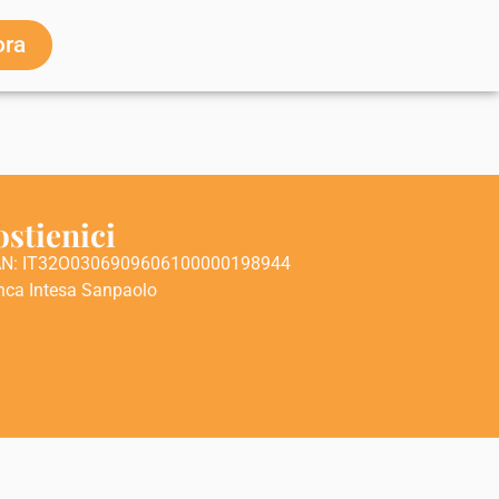
ora
ostienici
AN: IT32O0306909606100000198944
nca Intesa Sanpaolo