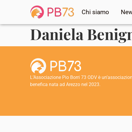
Chi siamo
Ne
Daniela Benig
L’Associazione Pio Borri 73 ODV è un’associazio
benefica nata ad Arezzo nel 2023.