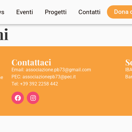
Dona 
ws
Eventi
Progetti
Contatti
ni
Contattaci
S
Email: associazione.pb73@gmail.com
IB
PEC: associazionepb73@pec.it
Ba
ne
Tel: +39 392 2258 442